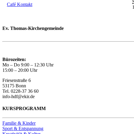
Café Kontakt
Ev. Thomas-Kirchengemeinde
Bad Godesberg
Trägerin des HAUS DER FAMILIE Bonn
Bürozeiten:
Mo – Do 9:00 – 12:30 Uhr
15:00 – 20:00 Uhr
Friesenstraße 6
53175 Bonn
Tel. 0228-37 36 60
info-hdf@ekir.de
KURSPROGRAMM
Familie & Kinder
Sport & Entspannung
Kreativität & Kultur