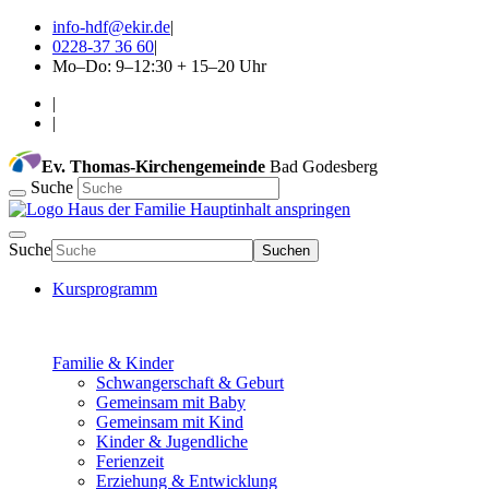
info-hdf@ekir.de
|
0228-37 36 60
|
Mo–Do: 9–12:30 + 15–20 Uhr
|
|
Ev. Thomas-Kirchengemeinde
Bad Godesberg
Suche
Hauptinhalt anspringen
Suche
Suchen
Kursprogramm
Familie & Kinder
Schwangerschaft & Geburt
Gemeinsam mit Baby
Gemeinsam mit Kind
Kinder & Jugendliche
Ferienzeit
Erziehung & Entwicklung