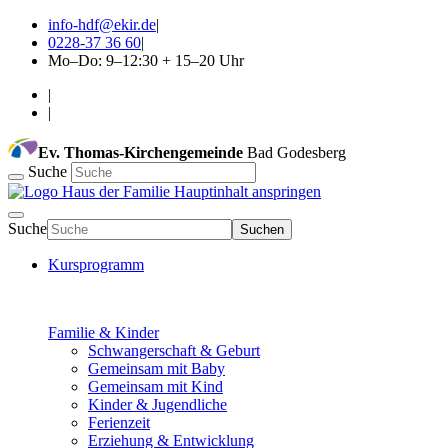
info-hdf@ekir.de
|
0228-37 36 60
|
Mo–Do: 9–12:30 + 15–20 Uhr
|
|
Ev. Thomas-Kirchengemeinde
Bad Godesberg
Suche
Hauptinhalt anspringen
Suche
Suchen
Kursprogramm
Familie & Kinder
Schwangerschaft & Geburt
Gemeinsam mit Baby
Gemeinsam mit Kind
Kinder & Jugendliche
Ferienzeit
Erziehung & Entwicklung