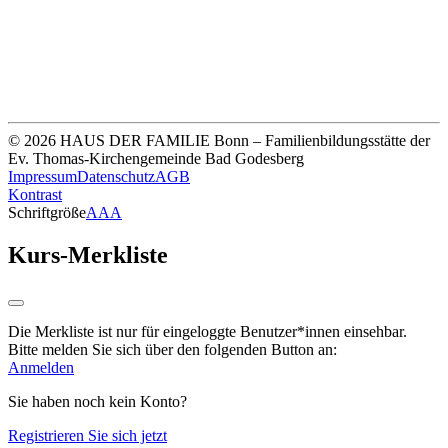
Unsere Bankverbindung
Thomas-Kirchengemeinde HDF
Sparkasse Köln Bonn
IBAN DE33 3705 0198 0020 0041 31
© 2026 HAUS DER FAMILIE Bonn – Familienbildungsstätte der
Ev. Thomas-Kirchengemeinde Bad Godesberg
Impressum
Datenschutz
AGB
Kontrast
Schriftgröße
A
A
A
Kurs-Merkliste
Die Merkliste ist nur für eingeloggte Benutzer*innen einsehbar.
Bitte melden Sie sich über den folgenden Button an:
Anmelden
Sie haben noch kein Konto?
Registrieren Sie sich jetzt