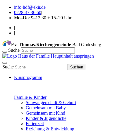
info-hdf@ekir.de
|
0228-37 36 60
|
Mo–Do: 9–12:30 + 15–20 Uhr
|
|
Ev. Thomas-Kirchengemeinde
Bad Godesberg
Suche
Hauptinhalt anspringen
Suche
Suchen
Kursprogramm
Familie & Kinder
Schwangerschaft & Geburt
Gemeinsam mit Baby
Gemeinsam mit Kind
Kinder & Jugendliche
Ferienzeit
Erziehung & Entwicklung