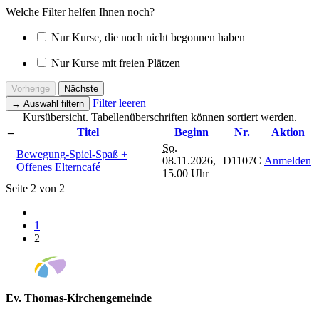
Welche Filter helfen Ihnen noch?
Nur Kurse, die noch nicht begonnen haben
Nur Kurse mit freien Plätzen
Vorherige
Nächste
Filter leeren
→
Auswahl filtern
Kursübersicht. Tabellenüberschriften können sortiert werden.
–
Titel
Beginn
Nr.
Aktion
So.
Bewegung-Spiel-Spaß +
08.11.2026,
D1107C
Anmelden
Offenes Elterncafé
15.00 Uhr
Seite 2 von 2
1
2
Ev. Thomas-Kirchengemeinde
Bad Godesberg
Trägerin des HAUS DER FAMILIE Bonn