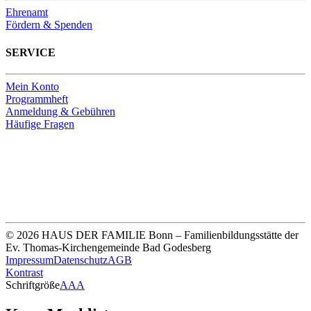
Ehrenamt
Fördern & Spenden
SERVICE
Mein Konto
Programmheft
Anmeldung & Gebühren
Häufige Fragen
Unsere Bankverbindung
Thomas-Kirchengemeinde HDF
Sparkasse Köln Bonn
IBAN DE33 3705 0198 0020 0041 31
© 2026 HAUS DER FAMILIE Bonn – Familienbildungsstätte der
Ev. Thomas-Kirchengemeinde Bad Godesberg
Impressum
Datenschutz
AGB
Kontrast
Schriftgröße
A
A
A