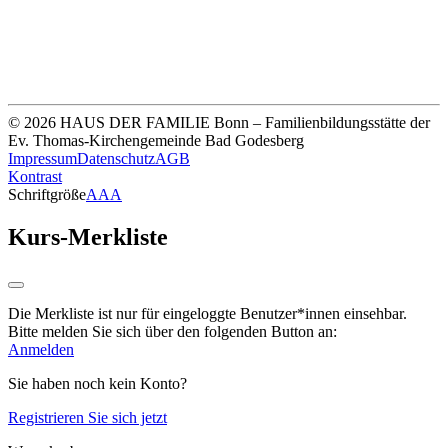
Unsere Bankverbindung
Thomas-Kirchengemeinde HDF
Sparkasse Köln Bonn
IBAN DE33 3705 0198 0020 0041 31
© 2026 HAUS DER FAMILIE Bonn – Familienbildungsstätte der
Ev. Thomas-Kirchengemeinde Bad Godesberg
Impressum
Datenschutz
AGB
Kontrast
Schriftgröße
A
A
A
Kurs-Merkliste
Die Merkliste ist nur für eingeloggte Benutzer*innen einsehbar.
Bitte melden Sie sich über den folgenden Button an:
Anmelden
Sie haben noch kein Konto?
Registrieren Sie sich jetzt