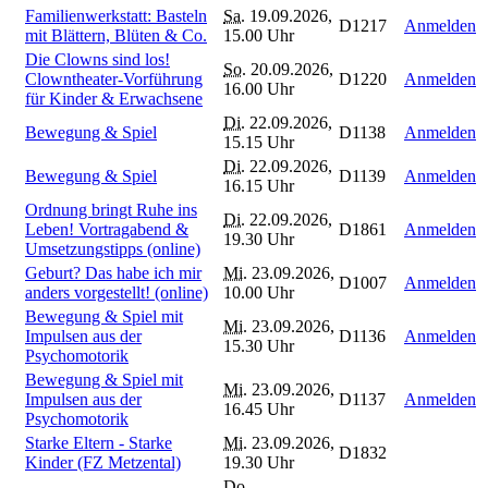
Familienwerkstatt: Basteln
Sa.
19.09.2026,
D1217
Anmelden
mit Blättern, Blüten & Co.
15.00 Uhr
Die Clowns sind los!
So.
20.09.2026,
Clowntheater-Vorführung
D1220
Anmelden
16.00 Uhr
für Kinder & Erwachsene
Di.
22.09.2026,
Bewegung & Spiel
D1138
Anmelden
15.15 Uhr
Di.
22.09.2026,
Bewegung & Spiel
D1139
Anmelden
16.15 Uhr
Ordnung bringt Ruhe ins
Di.
22.09.2026,
Leben! Vortragabend &
D1861
Anmelden
19.30 Uhr
Umsetzungstipps (online)
Geburt? Das habe ich mir
Mi.
23.09.2026,
D1007
Anmelden
anders vorgestellt! (online)
10.00 Uhr
Bewegung & Spiel mit
Mi.
23.09.2026,
Impulsen aus der
D1136
Anmelden
15.30 Uhr
Psychomotorik
Bewegung & Spiel mit
Mi.
23.09.2026,
Impulsen aus der
D1137
Anmelden
16.45 Uhr
Psychomotorik
Starke Eltern - Starke
Mi.
23.09.2026,
D1832
Kinder (FZ Metzental)
19.30 Uhr
Do.