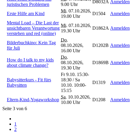
D8032A
Anmelden
juristischen Problemen
9.00 Uhr
Mi.
07.10.2026,
Erste Hilfe am Kind
D1504
Anmelden
19.00 Uhr
Mental Load – Die Last der
Mi.
07.10.2026,
unsichtbaren Verantwortung
D1862A
Anmelden
19.30 Uhr
verstehen und red (online)
Do.
Bilderbuchkino: Kein Tag
08.10.2026,
D1202B
Anmelden
für Juli
16.00 Uhr
Do.
How do I talk to my kids
08.10.2026,
D1869B
Anmelden
about climate change?
19.30 Uhr
Fr 9.10. 15:30-
Babysitterkurs - Fit fürs
18:30 / Sa
D1319
Anmelden
Babysitten
10.10. 10:00-
15:15
Sa.
10.10.2026,
Eltern-Kind-Yogaworkshop
D1208
Anmelden
10.00 Uhr
Seite 3 von 6
1
2