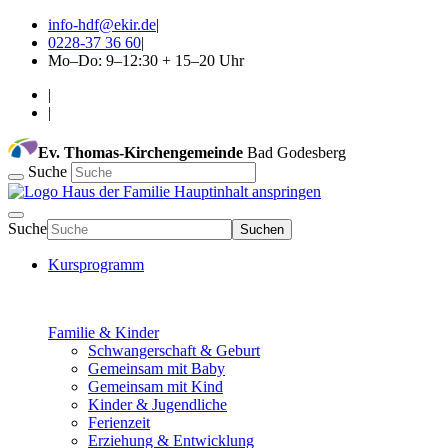
info-hdf@ekir.de
|
0228-37 36 60
|
Mo–Do: 9–12:30 + 15–20 Uhr
|
|
Ev. Thomas-Kirchengemeinde
Bad Godesberg
Suche
Hauptinhalt anspringen
Suche
Suchen
Kursprogramm
Familie & Kinder
Schwangerschaft & Geburt
Gemeinsam mit Baby
Gemeinsam mit Kind
Kinder & Jugendliche
Ferienzeit
Erziehung & Entwicklung