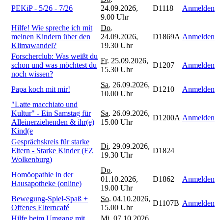
PEKiP - 5/26 - 7/26
24.09.2026,
D1118
Anmelden
9.00 Uhr
Hilfe! Wie spreche ich mit
Do.
meinen Kindern über den
24.09.2026,
D1869A
Anmelden
Klimawandel?
19.30 Uhr
Forscherclub: Was weißt du
Fr.
25.09.2026,
schon und was möchtest du
D1207
Anmelden
15.30 Uhr
noch wissen?
Sa.
26.09.2026,
Papa koch mit mir!
D1210
Anmelden
10.00 Uhr
"Latte macchiato und
Kultur" - Ein Samstag für
Sa.
26.09.2026,
D1200A
Anmelden
Alleinerziehenden & ihr(e)
15.00 Uhr
Kind(e
Gesprächskreis für starke
Di.
29.09.2026,
Eltern - Starke Kinder (FZ
D1824
19.30 Uhr
Wolkenburg)
Do.
Homöopathie in der
01.10.2026,
D1862
Anmelden
Hausapotheke (online)
19.00 Uhr
Bewegung-Spiel-Spaß +
So.
04.10.2026,
D1107B
Anmelden
Offenes Elterncafé
15.00 Uhr
Hilfe beim Umgang mit
Mi.
07.10.2026,