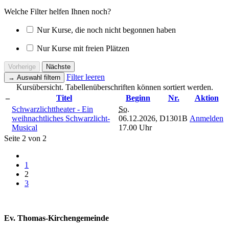
Welche Filter helfen Ihnen noch?
Nur Kurse, die noch nicht begonnen haben
Nur Kurse mit freien Plätzen
Vorherige
Nächste
Filter leeren
→
Auswahl filtern
Kursübersicht. Tabellenüberschriften können sortiert werden.
–
Titel
Beginn
Nr.
Aktion
Schwarzlichttheater - Ein
So.
weihnachtliches Schwarzlicht-
06.12.2026,
D1301B
Anmelden
Musical
17.00 Uhr
Seite 2 von 2
1
2
3
Ev. Thomas-Kirchengemeinde
Bad Godesberg
Trägerin des HAUS DER FAMILIE Bonn