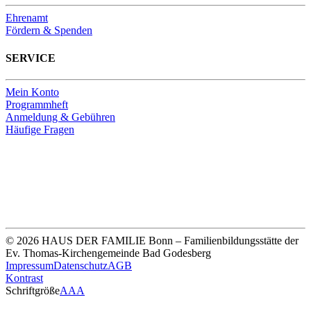
Ehrenamt
Fördern & Spenden
SERVICE
Mein Konto
Programmheft
Anmeldung & Gebühren
Häufige Fragen
Unsere Bankverbindung
Thomas-Kirchengemeinde HDF
Sparkasse Köln Bonn
IBAN DE33 3705 0198 0020 0041 31
© 2026 HAUS DER FAMILIE Bonn – Familienbildungsstätte der
Ev. Thomas-Kirchengemeinde Bad Godesberg
Impressum
Datenschutz
AGB
Kontrast
Schriftgröße
A
A
A