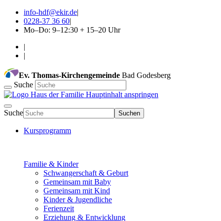
info-hdf@ekir.de
|
0228-37 36 60
|
Mo–Do: 9–12:30 + 15–20 Uhr
|
|
Ev. Thomas-Kirchengemeinde
Bad Godesberg
Suche
Hauptinhalt anspringen
Suche
Suchen
Kursprogramm
Familie & Kinder
Schwangerschaft & Geburt
Gemeinsam mit Baby
Gemeinsam mit Kind
Kinder & Jugendliche
Ferienzeit
Erziehung & Entwicklung