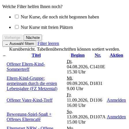
Welche Filter helfen Ihnen noch?
Nur Kurse, die noch nicht begonnen haben
Nur Kurse mit freien Plätzen
Vorherige
Nächste
Filter leeren
→
Auswahl filtern
Kursübersicht. Tabellenüberschriften können sortiert werden.
–
Titel
Beginn
Nr.
Aktion
Di.
Offener Eltern-Kind-
04.08.2026,
C1410E
Sommertreff
15.30 Uhr
Eltern-Kind-Gruppe:
Mi.
gemeinsam durch die ersten
09.09.2026,
D1831
Lebensjahre (FZ Metzental)
9.00 Uhr
Fr.
Offener Vater-Kind-Treff
11.09.2026,
D1106
Anmelden
16.00 Uhr
So.
Bewegung-Spiel-Spaß +
13.09.2026,
D1107A
Anmelden
Offenes Elterncafé
15.00 Uhr
Elternstart NRW - Offene
Mo.