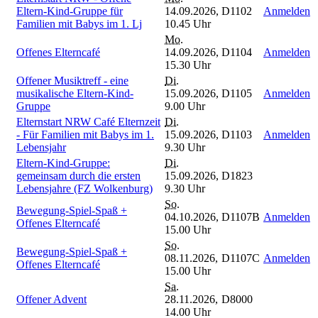
Eltern-Kind-Gruppe für
14.09.2026,
D1102
Anmelden
Familien mit Babys im 1. Lj
10.45 Uhr
Mo.
Offenes Elterncafé
14.09.2026,
D1104
Anmelden
15.30 Uhr
Offener Musiktreff - eine
Di.
musikalische Eltern-Kind-
15.09.2026,
D1105
Anmelden
Gruppe
9.00 Uhr
Elternstart NRW Café Elternzeit
Di.
- Für Familien mit Babys im 1.
15.09.2026,
D1103
Anmelden
Lebensjahr
9.30 Uhr
Eltern-Kind-Gruppe:
Di.
gemeinsam durch die ersten
15.09.2026,
D1823
Lebensjahre (FZ Wolkenburg)
9.30 Uhr
So.
Bewegung-Spiel-Spaß +
04.10.2026,
D1107B
Anmelden
Offenes Elterncafé
15.00 Uhr
So.
Bewegung-Spiel-Spaß +
08.11.2026,
D1107C
Anmelden
Offenes Elterncafé
15.00 Uhr
Sa.
Offener Advent
28.11.2026,
D8000
14.00 Uhr