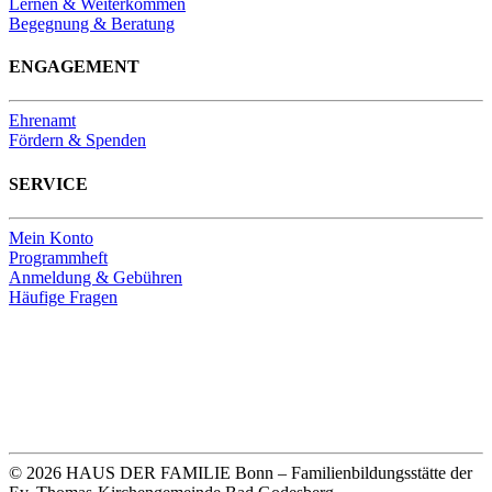
Lernen & Weiterkommen
Begegnung & Beratung
ENGAGEMENT
Ehrenamt
Fördern & Spenden
SERVICE
Mein Konto
Programmheft
Anmeldung & Gebühren
Häufige Fragen
Unsere Bankverbindung
Thomas-Kirchengemeinde HDF
Sparkasse Köln Bonn
IBAN DE33 3705 0198 0020 0041 31
© 2026 HAUS DER FAMILIE Bonn – Familienbildungsstätte der