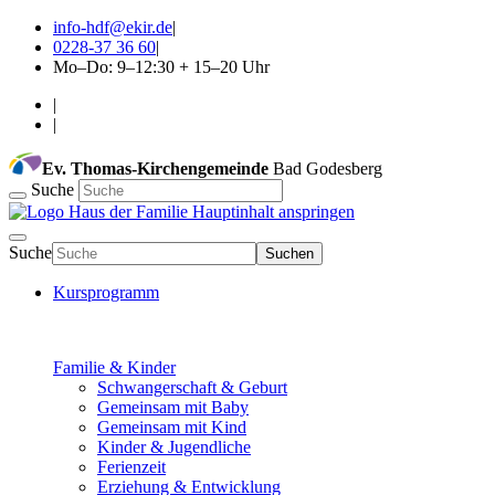
info-hdf@ekir.de
|
0228-37 36 60
|
Mo–Do: 9–12:30 + 15–20 Uhr
|
|
Ev. Thomas-Kirchengemeinde
Bad Godesberg
Suche
Hauptinhalt anspringen
Suche
Suchen
Kursprogramm
Familie & Kinder
Schwangerschaft & Geburt
Gemeinsam mit Baby
Gemeinsam mit Kind
Kinder & Jugendliche
Ferienzeit
Erziehung & Entwicklung