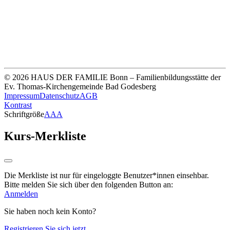
Unsere Bankverbindung
Thomas-Kirchengemeinde HDF
Sparkasse Köln Bonn
IBAN DE33 3705 0198 0020 0041 31
© 2026 HAUS DER FAMILIE Bonn – Familienbildungsstätte der
Ev. Thomas-Kirchengemeinde Bad Godesberg
Impressum
Datenschutz
AGB
Kontrast
Schriftgröße
A
A
A
Kurs-Merkliste
Die Merkliste ist nur für eingeloggte Benutzer*innen einsehbar.
Bitte melden Sie sich über den folgenden Button an:
Anmelden
Sie haben noch kein Konto?
Registrieren Sie sich jetzt