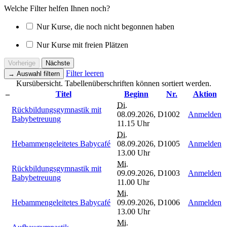
Welche Filter helfen Ihnen noch?
Nur Kurse, die noch nicht begonnen haben
Nur Kurse mit freien Plätzen
Vorherige
Nächste
Filter leeren
→
Auswahl filtern
Kursübersicht. Tabellenüberschriften können sortiert werden.
–
Titel
Beginn
Nr.
Aktion
Di.
Rückbildungsgymnastik mit
08.09.2026,
D1002
Anmelden
Babybetreuung
11.15 Uhr
Di.
Hebammengeleitetes Babycafé
08.09.2026,
D1005
Anmelden
13.00 Uhr
Mi.
Rückbildungsgymnastik mit
09.09.2026,
D1003
Anmelden
Babybetreuung
11.00 Uhr
Mi.
Hebammengeleitetes Babycafé
09.09.2026,
D1006
Anmelden
13.00 Uhr
Mi.