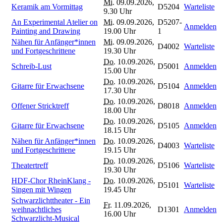
Mi.
09.09.2026,
Keramik am Vormittag
D5204
Warteliste
9.30 Uhr
An Experimental Atelier on
Mi.
09.09.2026,
D5207-
Anmelden
Painting and Drawing
19.00 Uhr
1
Nähen für Anfänger*innen
Mi.
09.09.2026,
D4002
Warteliste
und Fortgeschrittene
19.30 Uhr
Do.
10.09.2026,
Schreib-Lust
D5001
Anmelden
15.00 Uhr
Do.
10.09.2026,
Gitarre für Erwachsene
D5104
Anmelden
17.30 Uhr
Do.
10.09.2026,
Offener Stricktreff
D8018
Anmelden
18.00 Uhr
Do.
10.09.2026,
Gitarre für Erwachsene
D5105
Anmelden
18.15 Uhr
Nähen für Anfänger*innen
Do.
10.09.2026,
D4003
Warteliste
und Fortgeschrittene
19.15 Uhr
Do.
10.09.2026,
Theatertreff
D5106
Warteliste
19.30 Uhr
HDF-Chor RheinKlang -
Do.
10.09.2026,
D5101
Warteliste
Singen mit Wingen
19.45 Uhr
Schwarzlichttheater - Ein
Fr.
11.09.2026,
weihnachtliches
D1301
Anmelden
16.00 Uhr
Schwarzlicht-Musical