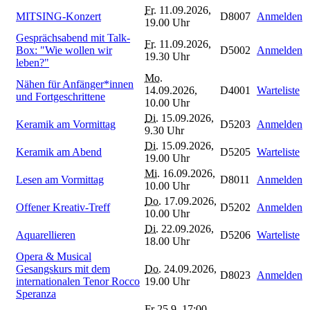
Fr.
11.09.2026,
MITSING-Konzert
D8007
Anmelden
19.00 Uhr
Gesprächsabend mit Talk-
Fr.
11.09.2026,
Box: "Wie wollen wir
D5002
Anmelden
19.30 Uhr
leben?"
Mo.
Nähen für Anfänger*innen
14.09.2026,
D4001
Warteliste
und Fortgeschrittene
10.00 Uhr
Di.
15.09.2026,
Keramik am Vormittag
D5203
Anmelden
9.30 Uhr
Di.
15.09.2026,
Keramik am Abend
D5205
Warteliste
19.00 Uhr
Mi.
16.09.2026,
Lesen am Vormittag
D8011
Anmelden
10.00 Uhr
Do.
17.09.2026,
Offener Kreativ-Treff
D5202
Anmelden
10.00 Uhr
Di.
22.09.2026,
Aquarellieren
D5206
Warteliste
18.00 Uhr
Opera & Musical
Gesangskurs mit dem
Do.
24.09.2026,
D8023
Anmelden
internationalen Tenor Rocco
19.00 Uhr
Speranza
Fr 25.9. 17:00-