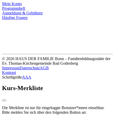
Mein Konto
Programmheft
Anmeldung & Gebühren
Häufige Fragen
Unsere Bankverbindung
Thomas-Kirchengemeinde HDF
Sparkasse Köln Bonn
IBAN DE33 3705 0198 0020 0041 31
© 2026 HAUS DER FAMILIE Bonn – Familienbildungsstätte der
Ev. Thomas-Kirchengemeinde Bad Godesberg
Impressum
Datenschutz
AGB
Kontrast
Schriftgröße
A
A
A
Kurs-Merkliste
Die Merkliste ist nur für eingeloggte Benutzer*innen einsehbar.
Bitte melden Sie sich über den folgenden Button an: