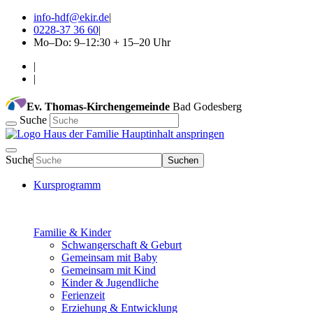
info-hdf@ekir.de
|
0228-37 36 60
|
Mo–Do: 9–12:30 + 15–20 Uhr
|
|
Ev. Thomas-Kirchengemeinde
Bad Godesberg
Suche
Hauptinhalt anspringen
Suche
Suchen
Kursprogramm
Familie & Kinder
Schwangerschaft & Geburt
Gemeinsam mit Baby
Gemeinsam mit Kind
Kinder & Jugendliche
Ferienzeit
Erziehung & Entwicklung