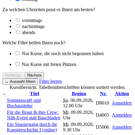
Zu welchen Uhrzeiten passt es Ihnen am besten?
vormittags
nachmittags
abends
Welche Filter helfen Ihnen noch?
Nur Kurse, die noch nicht begonnen haben
Nur Kurse mit freien Plätzen
Vorherige
Nächste
Filter leeren
→
Auswahl filtern
Kursübersicht. Tabellenüberschriften können sortiert werden.
–
Titel
Beginn
Nr.
Aktion
Sonntagscafé und
So.
06.09.2026,
D8010
Anmelden
Buchausleihe
12.00 Uhr
Für die Braut & ihre Crew:
Mi.
09.09.2026,
D4005
Anmelden
Näh-Event statt Bauchladen
Uhr
Ein Spaziergang durch die
Mi.
09.09.2026,
D5006
Anmelden
Kunstgeschichte I (online)
9.30 Uhr