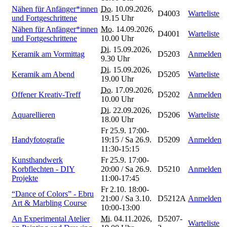
Nähen für Anfänger*innen
Do.
10.09.2026,
D4003
Warteliste
und Fortgeschrittene
19.15 Uhr
Nähen für Anfänger*innen
Mo.
14.09.2026,
D4001
Warteliste
und Fortgeschrittene
10.00 Uhr
Di.
15.09.2026,
Keramik am Vormittag
D5203
Anmelden
9.30 Uhr
Di.
15.09.2026,
Keramik am Abend
D5205
Warteliste
19.00 Uhr
Do.
17.09.2026,
Offener Kreativ-Treff
D5202
Anmelden
10.00 Uhr
Di.
22.09.2026,
Aquarellieren
D5206
Warteliste
18.00 Uhr
Fr 25.9. 17:00-
Handyfotografie
19:15 / Sa 26.9.
D5209
Anmelden
11:30-15:15
Kunsthandwerk
Fr 25.9. 17:00-
Korbflechten - DIY
20:00 / Sa 26.9.
D5210
Anmelden
Projekte
11:00-17:45
Fr 2.10. 18:00-
“Dance of Colors” - Ebru
21:00 / Sa 3.10.
D5212A
Anmelden
Art & Marbling Course
10:00-13:00
An Experimental Atelier
Mi.
04.11.2026,
D5207-
Warteliste