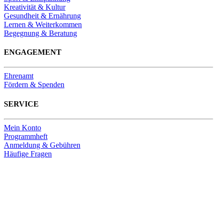
Kreativität & Kultur
Gesundheit & Ernährung
Lernen & Weiterkommen
Begegnung & Beratung
ENGAGEMENT
Ehrenamt
Fördern & Spenden
SERVICE
Mein Konto
Programmheft
Anmeldung & Gebühren
Häufige Fragen
Unsere Bankverbindung
Thomas-Kirchengemeinde HDF
Sparkasse Köln Bonn
IBAN DE33 3705 0198 0020 0041 31