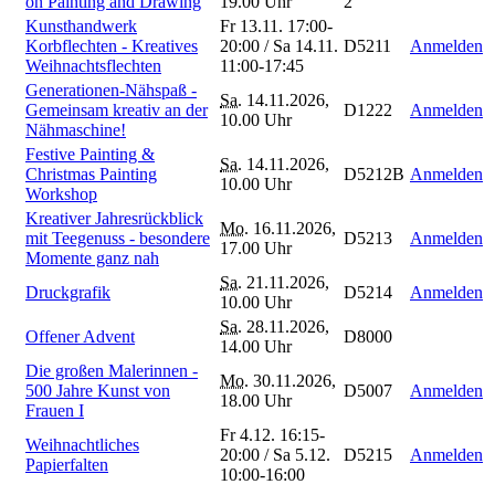
on Painting and Drawing
19.00 Uhr
2
Kunsthandwerk
Fr 13.11. 17:00-
Korbflechten - Kreatives
20:00 / Sa 14.11.
D5211
Anmelden
Weihnachtsflechten
11:00-17:45
Generationen-Nähspaß -
Sa.
14.11.2026,
Gemeinsam kreativ an der
D1222
Anmelden
10.00 Uhr
Nähmaschine!
Festive Painting &
Sa.
14.11.2026,
Christmas Painting
D5212B
Anmelden
10.00 Uhr
Workshop
Kreativer Jahresrückblick
Mo.
16.11.2026,
mit Teegenuss - besondere
D5213
Anmelden
17.00 Uhr
Momente ganz nah
Sa.
21.11.2026,
Druckgrafik
D5214
Anmelden
10.00 Uhr
Sa.
28.11.2026,
Offener Advent
D8000
14.00 Uhr
Die großen Malerinnen -
Mo.
30.11.2026,
500 Jahre Kunst von
D5007
Anmelden
18.00 Uhr
Frauen I
Fr 4.12. 16:15-
Weihnachtliches
20:00 / Sa 5.12.
D5215
Anmelden
Papierfalten
10:00-16:00