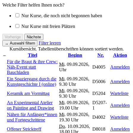
Welche Filter helfen Ihnen noch?
Nur Kurse, die noch nicht begonnen haben
Nur Kurse mit freien Plätzen
Vorherige
Nächste
Filter leeren
→
Auswahl filtern
Kursübersicht. Tabellenüberschriften können sortiert werden.
–
Titel
Beginn
Nr.
Aktion
Für die Braut & ihre Crew:
Mi.
09.09.2026,
Näh-Event statt
D4005
Anmelden
Uhr
Bauchladen
Ein Spaziergang durch die
Mi.
09.09.2026,
D5006
Anmelden
Kunstgeschichte I (online)
9.30 Uhr
Mi.
09.09.2026,
Keramik am Vormittag
D5204
Warteliste
9.30 Uhr
An Experimental Atelier
Mi.
09.09.2026,
D5207-
Anmelden
on Painting and Drawing
19.00 Uhr
1
Nähen für Anfänger*innen
Mi.
09.09.2026,
D4002
Warteliste
und Fortgeschrittene
19.30 Uhr
Do.
10.09.2026,
Offener Stricktreff
D8018
Anmelden
18.00 Uhr