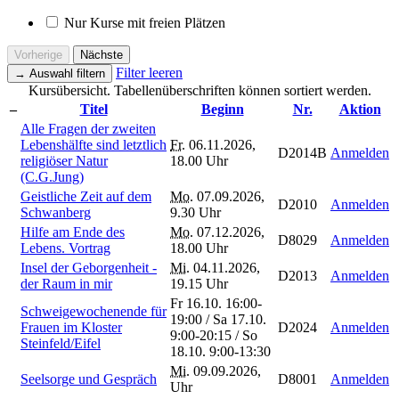
Nur Kurse mit freien Plätzen
Vorherige
Nächste
Filter leeren
→
Auswahl filtern
Kursübersicht. Tabellenüberschriften können sortiert werden.
–
Titel
Beginn
Nr.
Aktion
Alle Fragen der zweiten
Lebenshälfte sind letztlich
Fr.
06.11.2026,
D2014B
Anmelden
religiöser Natur
18.00 Uhr
(C.G.Jung)
Geistliche Zeit auf dem
Mo.
07.09.2026,
D2010
Anmelden
Schwanberg
9.30 Uhr
Hilfe am Ende des
Mo.
07.12.2026,
D8029
Anmelden
Lebens. Vortrag
18.00 Uhr
Insel der Geborgenheit -
Mi.
04.11.2026,
D2013
Anmelden
der Raum in mir
19.15 Uhr
Fr 16.10. 16:00-
Schweigewochenende für
19:00 / Sa 17.10.
Frauen im Kloster
D2024
Anmelden
9:00-20:15 / So
Steinfeld/Eifel
18.10. 9:00-13:30
Mi.
09.09.2026,
Seelsorge und Gespräch
D8001
Anmelden
Uhr