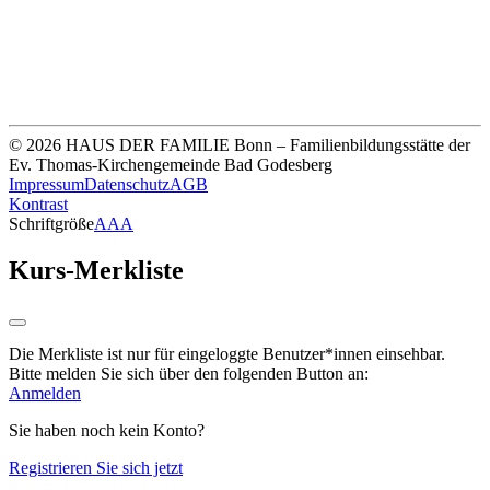
Unsere Bankverbindung
Thomas-Kirchengemeinde HDF
Sparkasse Köln Bonn
IBAN DE33 3705 0198 0020 0041 31
© 2026 HAUS DER FAMILIE Bonn – Familienbildungsstätte der
Ev. Thomas-Kirchengemeinde Bad Godesberg
Impressum
Datenschutz
AGB
Kontrast
Schriftgröße
A
A
A
Kurs-Merkliste
Die Merkliste ist nur für eingeloggte Benutzer*innen einsehbar.
Bitte melden Sie sich über den folgenden Button an:
Anmelden
Sie haben noch kein Konto?
Registrieren Sie sich jetzt