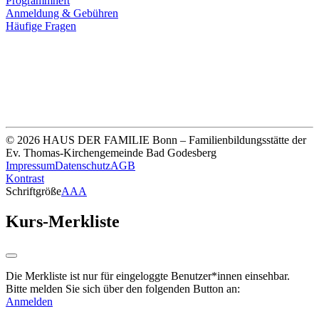
Programmheft
Anmeldung & Gebühren
Häufige Fragen
Unsere Bankverbindung
Thomas-Kirchengemeinde HDF
Sparkasse Köln Bonn
IBAN DE33 3705 0198 0020 0041 31
© 2026 HAUS DER FAMILIE Bonn – Familienbildungsstätte der
Ev. Thomas-Kirchengemeinde Bad Godesberg
Impressum
Datenschutz
AGB
Kontrast
Schriftgröße
A
A
A
Kurs-Merkliste
Die Merkliste ist nur für eingeloggte Benutzer*innen einsehbar.
Bitte melden Sie sich über den folgenden Button an:
Anmelden