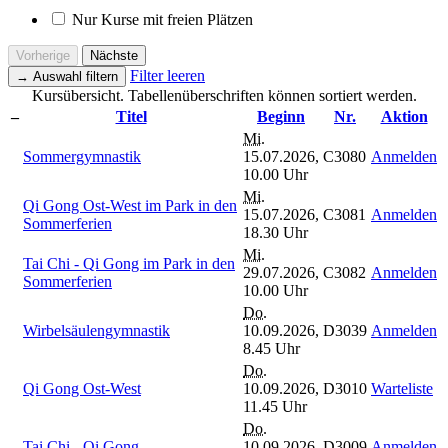
Nur Kurse mit freien Plätzen
Vorherige
Nächste
Filter leeren
→
Auswahl filtern
Kursübersicht. Tabellenüberschriften können sortiert werden.
–
Titel
Beginn
Nr.
Aktion
Mi.
Sommergymnastik
15.07.2026,
C3080
Anmelden
10.00 Uhr
Mi.
Qi Gong Ost-West im Park in den
15.07.2026,
C3081
Anmelden
Sommerferien
18.30 Uhr
Mi.
Tai Chi - Qi Gong im Park in den
29.07.2026,
C3082
Anmelden
Sommerferien
10.00 Uhr
Do.
Wirbelsäulengymnastik
10.09.2026,
D3039
Anmelden
8.45 Uhr
Do.
Qi Gong Ost-West
10.09.2026,
D3010
Warteliste
11.45 Uhr
Do.
Tai Chi - Qi Gong
10.09.2026,
D3009
Anmelden