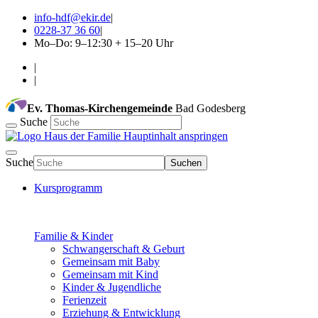
info-hdf@ekir.de
|
0228-37 36 60
|
Mo–Do: 9–12:30 + 15–20 Uhr
|
|
Ev. Thomas-Kirchengemeinde
Bad Godesberg
Suche
Hauptinhalt anspringen
Suche
Suchen
Kursprogramm
Familie & Kinder
Schwangerschaft & Geburt
Gemeinsam mit Baby
Gemeinsam mit Kind
Kinder & Jugendliche
Ferienzeit
Erziehung & Entwicklung