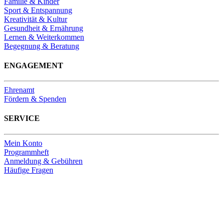
Familie & Kinder
Sport & Entspannung
Kreativität & Kultur
Gesundheit & Ernährung
Lernen & Weiterkommen
Begegnung & Beratung
ENGAGEMENT
Ehrenamt
Fördern & Spenden
SERVICE
Mein Konto
Programmheft
Anmeldung & Gebühren
Häufige Fragen
Unsere Bankverbindung
Thomas-Kirchengemeinde HDF
Sparkasse Köln Bonn