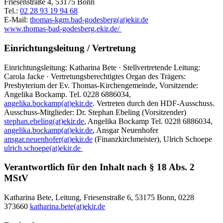
Friesenstraße 4, 53175 Bonn
Tel.:
02 28 93 19 94 68
E-Mail:
thomas-kgm.bad-godesberg(at)ekir.de
www.thomas-bad-godesberg.ekir.de/
Einrichtungsleitung / Vertretung
Einrichtungsleitung: Katharina Bete · Stellvertretende Leitung:
Carola Jacke · Vertretungsberechtigtes Organ des Trägers:
Presbyterium der Ev. Thomas-Kirchengemeinde, Vorsitzende:
Angelika Bockamp. Tel. 0228 6886034,
angelika.bockamp(at)ekir.de
. Vertreten durch den HDF-Ausschuss.
Ausschuss-Mitglieder: Dr. Stephan Ebeling (Vorsitzender)
stephan.ebeling(at)ekir.de
, Angelika Bockamp Tel. 0228 6886034,
angelika.bockamp(at)ekir.de
, Ansgar Neuenhofer
ansgar.neuenhofer(at)ekir.de
(Finanzkirchmeister), Ulrich Schoepe
ulrich.schoepe(at)ekir.de
Verantwortlich für den Inhalt nach § 18 Abs. 2
MStV
Katharina Bete, Leitung, Friesenstraße 6, 53175 Bonn, 0228
373660
katharina.bete(at)ekir.de