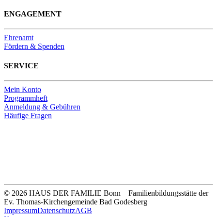
ENGAGEMENT
Ehrenamt
Fördern & Spenden
SERVICE
Mein Konto
Programmheft
Anmeldung & Gebühren
Häufige Fragen
Unsere Bankverbindung
Thomas-Kirchengemeinde HDF
Sparkasse Köln Bonn
IBAN DE33 3705 0198 0020 0041 31
© 2026 HAUS DER FAMILIE Bonn – Familienbildungsstätte der
Ev. Thomas-Kirchengemeinde Bad Godesberg
Impressum
Datenschutz
AGB