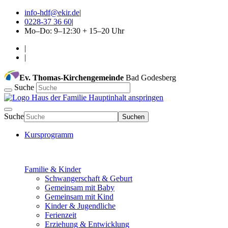
info-hdf@ekir.de
|
0228-37 36 60
|
Mo–Do: 9–12:30 + 15–20 Uhr
|
|
Ev. Thomas-Kirchengemeinde
Bad Godesberg
Suche
Hauptinhalt anspringen
Suche
Suchen
Kursprogramm
Familie & Kinder
Schwangerschaft & Geburt
Gemeinsam mit Baby
Gemeinsam mit Kind
Kinder & Jugendliche
Ferienzeit
Erziehung & Entwicklung