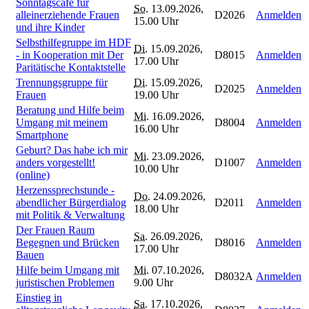
Sonntagscafé für
So.
13.09.2026,
alleinerziehende Frauen
D2026
Anmelden
15.00 Uhr
und ihre Kinder
Selbsthilfegruppe im HDF
Di.
15.09.2026,
- in Kooperation mit Der
D8015
Anmelden
17.00 Uhr
Paritätische Kontaktstelle
Trennungsgruppe für
Di.
15.09.2026,
D2025
Anmelden
Frauen
19.00 Uhr
Beratung und Hilfe beim
Mi.
16.09.2026,
Umgang mit meinem
D8004
Anmelden
16.00 Uhr
Smartphone
Geburt? Das habe ich mir
Mi.
23.09.2026,
anders vorgestellt!
D1007
Anmelden
10.00 Uhr
(online)
Herzenssprechstunde -
Do.
24.09.2026,
abendlicher Bürgerdialog
D2011
Anmelden
18.00 Uhr
mit Politik & Verwaltung
Der Frauen Raum
Sa.
26.09.2026,
Begegnen und Brücken
D8016
Anmelden
17.00 Uhr
Bauen
Hilfe beim Umgang mit
Mi.
07.10.2026,
D8032A
Anmelden
juristischen Problemen
9.00 Uhr
Einstieg in
Sa.
17.10.2026,