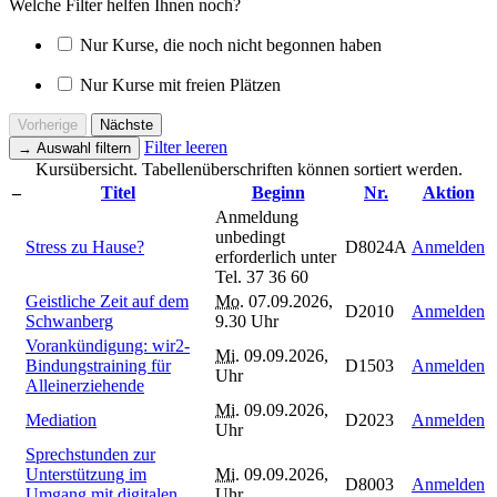
Welche Filter helfen Ihnen noch?
Nur Kurse, die noch nicht begonnen haben
Nur Kurse mit freien Plätzen
Vorherige
Nächste
Filter leeren
→
Auswahl filtern
Kursübersicht. Tabellenüberschriften können sortiert werden.
–
Titel
Beginn
Nr.
Aktion
Anmeldung
unbedingt
Stress zu Hause?
D8024A
Anmelden
erforderlich unter
Tel. 37 36 60
Geistliche Zeit auf dem
Mo.
07.09.2026,
D2010
Anmelden
Schwanberg
9.30 Uhr
Vorankündigung: wir2-
Mi.
09.09.2026,
Bindungstraining für
D1503
Anmelden
Uhr
Alleinerziehende
Mi.
09.09.2026,
Mediation
D2023
Anmelden
Uhr
Sprechstunden zur
Unterstützung im
Mi.
09.09.2026,
D8003
Anmelden
Umgang mit digitalen
Uhr