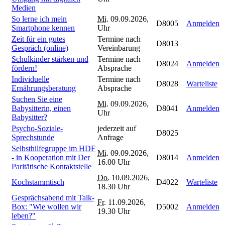
Medien
So lerne ich mein
Mi.
09.09.2026,
D8005
Anmelden
Smartphone kennen
Uhr
Zeit für ein gutes
Termine nach
D8013
Gespräch (online)
Vereinbarung
Schulkinder stärken und
Termine nach
D8024
Anmelden
fördern!
Absprache
Individuelle
Termine nach
D8028
Warteliste
Ernährungsberatung
Absprache
Suchen Sie eine
Mi.
09.09.2026,
Babysitterin, einen
D8041
Anmelden
Uhr
Babysitter?
Psycho-Soziale-
jederzeit auf
D8025
Sprechstunde
Anfrage
Selbsthilfegruppe im HDF
Mi.
09.09.2026,
- in Kooperation mit Der
D8014
Anmelden
16.00 Uhr
Paritätische Kontaktstelle
Do.
10.09.2026,
Kochstammtisch
D4022
Warteliste
18.30 Uhr
Gesprächsabend mit Talk-
Fr.
11.09.2026,
Box: "Wie wollen wir
D5002
Anmelden
19.30 Uhr
leben?"