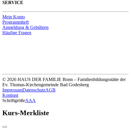
SERVICE
Mein Konto
Programmheft
Anmeldung & Gebühren
Häufige Fragen
Unsere Bankverbindung
Thomas-Kirchengemeinde HDF
Sparkasse Köln Bonn
IBAN DE33 3705 0198 0020 0041 31
© 2026 HAUS DER FAMILIE Bonn – Familienbildungsstätte der
Ev. Thomas-Kirchengemeinde Bad Godesberg
Impressum
Datenschutz
AGB
Kontrast
Schriftgröße
A
A
A
Kurs-Merkliste