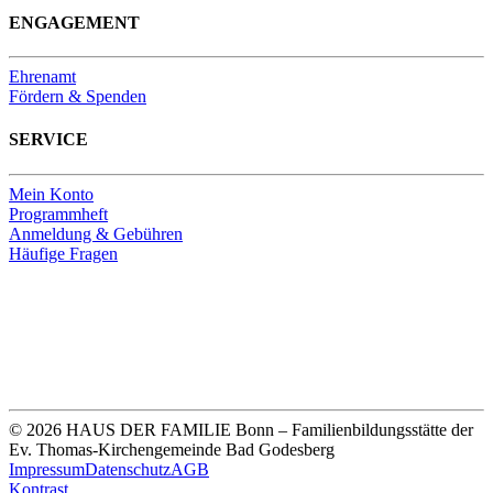
ENGAGEMENT
Ehrenamt
Fördern & Spenden
SERVICE
Mein Konto
Programmheft
Anmeldung & Gebühren
Häufige Fragen
Unsere Bankverbindung
Thomas-Kirchengemeinde HDF
Sparkasse Köln Bonn
IBAN DE33 3705 0198 0020 0041 31
© 2026 HAUS DER FAMILIE Bonn – Familienbildungsstätte der
Ev. Thomas-Kirchengemeinde Bad Godesberg
Impressum
Datenschutz
AGB
Kontrast