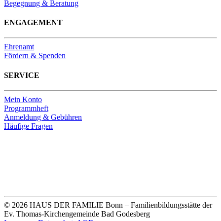
Begegnung & Beratung
ENGAGEMENT
Ehrenamt
Fördern & Spenden
SERVICE
Mein Konto
Programmheft
Anmeldung & Gebühren
Häufige Fragen
Unsere Bankverbindung
Thomas-Kirchengemeinde HDF
Sparkasse Köln Bonn
IBAN DE33 3705 0198 0020 0041 31
© 2026 HAUS DER FAMILIE Bonn – Familienbildungsstätte der
Ev. Thomas-Kirchengemeinde Bad Godesberg