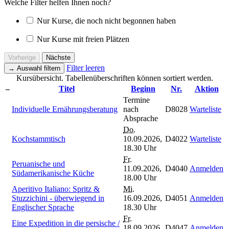
Welche Filter helfen Ihnen noch?
Nur Kurse, die noch nicht begonnen haben
Nur Kurse mit freien Plätzen
Vorherige
Nächste
Filter leeren
→
Auswahl filtern
Kursübersicht. Tabellenüberschriften können sortiert werden.
–
Titel
Beginn
Nr.
Aktion
Termine
Individuelle Ernährungsberatung
nach
D8028
Warteliste
Absprache
Do.
Kochstammtisch
10.09.2026,
D4022
Warteliste
18.30 Uhr
Fr.
Peruanische und
11.09.2026,
D4040
Anmelden
Südamerikanische Küche
18.00 Uhr
Aperitivo Italiano: Spritz &
Mi.
Stuzzichini - überwiegend in
16.09.2026,
D4051
Anmelden
Englischer Sprache
18.30 Uhr
Fr.
Eine Expedition in die persische /
18.09.2026,
D4047
Anmelden