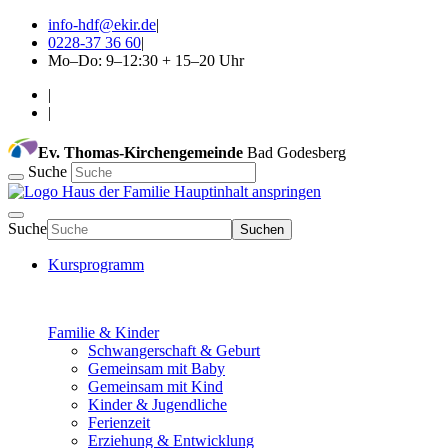
info-hdf@ekir.de
|
0228-37 36 60
|
Mo–Do: 9–12:30 + 15–20 Uhr
|
|
Ev. Thomas-Kirchengemeinde
Bad Godesberg
Suche
Hauptinhalt anspringen
Suche
Suchen
Kursprogramm
Familie & Kinder
Schwangerschaft & Geburt
Gemeinsam mit Baby
Gemeinsam mit Kind
Kinder & Jugendliche
Ferienzeit
Erziehung & Entwicklung