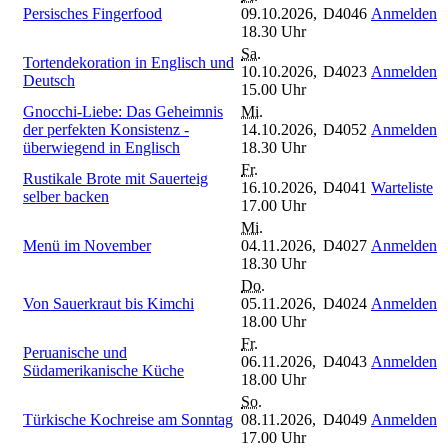
Persisches Fingerfood
09.10.2026,
D4046
Anmelden
18.30 Uhr
Sa.
Tortendekoration in Englisch und
10.10.2026,
D4023
Anmelden
Deutsch
15.00 Uhr
Gnocchi-Liebe: Das Geheimnis
Mi.
der perfekten Konsistenz -
14.10.2026,
D4052
Anmelden
überwiegend in Englisch
18.30 Uhr
Fr.
Rustikale Brote mit Sauerteig
16.10.2026,
D4041
Warteliste
selber backen
17.00 Uhr
Mi.
Menü im November
04.11.2026,
D4027
Anmelden
18.30 Uhr
Do.
Von Sauerkraut bis Kimchi
05.11.2026,
D4024
Anmelden
18.00 Uhr
Fr.
Peruanische und
06.11.2026,
D4043
Anmelden
Südamerikanische Küche
18.00 Uhr
So.
Türkische Kochreise am Sonntag
08.11.2026,
D4049
Anmelden
17.00 Uhr