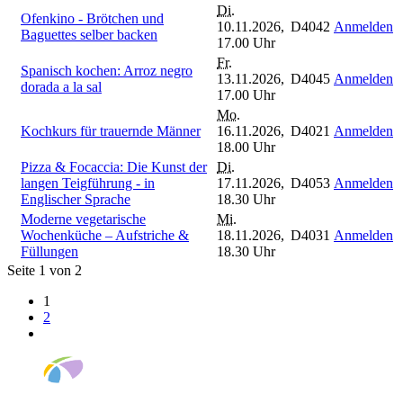
Di.
Ofenkino - Brötchen und
10.11.2026,
D4042
Anmelden
Baguettes selber backen
17.00 Uhr
Fr.
Spanisch kochen: Arroz negro
13.11.2026,
D4045
Anmelden
dorada a la sal
17.00 Uhr
Mo.
Kochkurs für trauernde Männer
16.11.2026,
D4021
Anmelden
18.00 Uhr
Pizza & Focaccia: Die Kunst der
Di.
langen Teigführung - in
17.11.2026,
D4053
Anmelden
Englischer Sprache
18.30 Uhr
Moderne vegetarische
Mi.
Wochenküche – Aufstriche &
18.11.2026,
D4031
Anmelden
Füllungen
18.30 Uhr
Seite 1 von 2
1
2