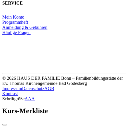
SERVICE
Mein Konto
Programmheft
Anmeldung & Gebühren
Häufige Fragen
Unsere Bankverbindung
Thomas-Kirchengemeinde HDF
Sparkasse Köln Bonn
IBAN DE33 3705 0198 0020 0041 31
© 2026 HAUS DER FAMILIE Bonn – Familienbildungsstätte der
Ev. Thomas-Kirchengemeinde Bad Godesberg
Impressum
Datenschutz
AGB
Kontrast
Schriftgröße
A
A
A
Kurs-Merkliste