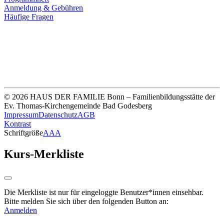
Anmeldung & Gebühren
Häufige Fragen
Unsere Bankverbindung
Thomas-Kirchengemeinde HDF
Sparkasse Köln Bonn
IBAN DE33 3705 0198 0020 0041 31
© 2026 HAUS DER FAMILIE Bonn – Familienbildungsstätte der
Ev. Thomas-Kirchengemeinde Bad Godesberg
Impressum
Datenschutz
AGB
Kontrast
Schriftgröße
A
A
A
Kurs-Merkliste
Die Merkliste ist nur für eingeloggte Benutzer*innen einsehbar.
Bitte melden Sie sich über den folgenden Button an:
Anmelden