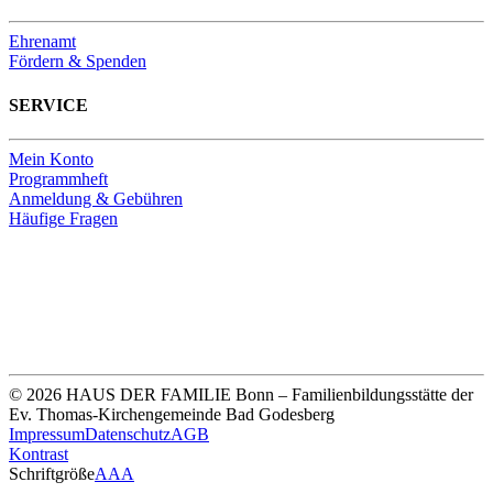
Ehrenamt
Fördern & Spenden
SERVICE
Mein Konto
Programmheft
Anmeldung & Gebühren
Häufige Fragen
Unsere Bankverbindung
Thomas-Kirchengemeinde HDF
Sparkasse Köln Bonn
IBAN DE33 3705 0198 0020 0041 31
© 2026 HAUS DER FAMILIE Bonn – Familienbildungsstätte der
Ev. Thomas-Kirchengemeinde Bad Godesberg
Impressum
Datenschutz
AGB
Kontrast
Schriftgröße
A
A
A