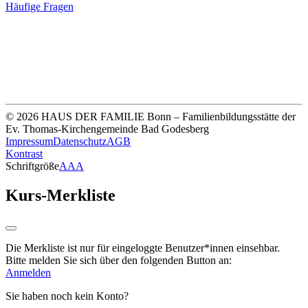
Häufige Fragen
Unsere Bankverbindung
Thomas-Kirchengemeinde HDF
Sparkasse Köln Bonn
IBAN DE33 3705 0198 0020 0041 31
© 2026 HAUS DER FAMILIE Bonn – Familienbildungsstätte der
Ev. Thomas-Kirchengemeinde Bad Godesberg
Impressum
Datenschutz
AGB
Kontrast
Schriftgröße
A
A
A
Kurs-Merkliste
Die Merkliste ist nur für eingeloggte Benutzer*innen einsehbar.
Bitte melden Sie sich über den folgenden Button an:
Anmelden
Sie haben noch kein Konto?