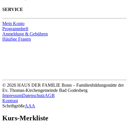
SERVICE
Mein Konto
Programmheft
Anmeldung & Gebühren
Häufige Fragen
Unsere Bankverbindung
Thomas-Kirchengemeinde HDF
Sparkasse Köln Bonn
IBAN DE33 3705 0198 0020 0041 31
© 2026 HAUS DER FAMILIE Bonn – Familienbildungsstätte der
Ev. Thomas-Kirchengemeinde Bad Godesberg
Impressum
Datenschutz
AGB
Kontrast
Schriftgröße
A
A
A
Kurs-Merkliste