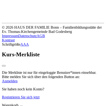
Thomas-Kirchengemeinde HDF
Sparkasse Köln Bonn
IBAN DE33 3705 0198 0020 0041 31
© 2026 HAUS DER FAMILIE Bonn – Familienbildungsstätte der
Ev. Thomas-Kirchengemeinde Bad Godesberg
Impressum
Datenschutz
AGB
Kontrast
Schriftgröße
A
A
A
Kurs-Merkliste
Die Merkliste ist nur für eingeloggte Benutzer*innen einsehbar.
Bitte melden Sie sich über den folgenden Button an:
Anmelden
Sie haben noch kein Konto?
Registrieren Sie sich jetzt
Warenkorb