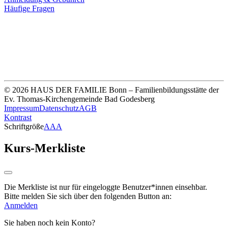
Häufige Fragen
Unsere Bankverbindung
Thomas-Kirchengemeinde HDF
Sparkasse Köln Bonn
IBAN DE33 3705 0198 0020 0041 31
© 2026 HAUS DER FAMILIE Bonn – Familienbildungsstätte der
Ev. Thomas-Kirchengemeinde Bad Godesberg
Impressum
Datenschutz
AGB
Kontrast
Schriftgröße
A
A
A
Kurs-Merkliste
Die Merkliste ist nur für eingeloggte Benutzer*innen einsehbar.
Bitte melden Sie sich über den folgenden Button an:
Anmelden
Sie haben noch kein Konto?