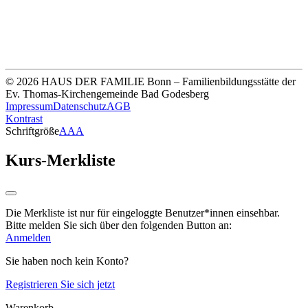
Unsere Bankverbindung
Thomas-Kirchengemeinde HDF
Sparkasse Köln Bonn
IBAN DE33 3705 0198 0020 0041 31
© 2026 HAUS DER FAMILIE Bonn – Familienbildungsstätte der
Ev. Thomas-Kirchengemeinde Bad Godesberg
Impressum
Datenschutz
AGB
Kontrast
Schriftgröße
A
A
A
Kurs-Merkliste
Die Merkliste ist nur für eingeloggte Benutzer*innen einsehbar.
Bitte melden Sie sich über den folgenden Button an:
Anmelden
Sie haben noch kein Konto?
Registrieren Sie sich jetzt
Warenkorb