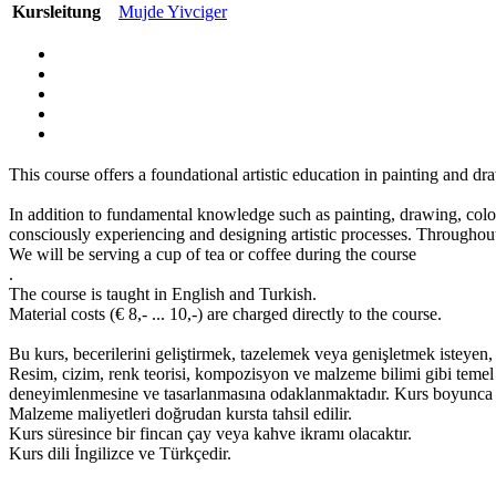
Kursleitung
Mujde Yivciger
This course offers a foundational artistic education in painting and dr
In addition to fundamental knowledge such as painting, drawing, color
consciously experiencing and designing artistic processes. Throughout
We will be serving a cup of tea or coffee during the course
.
The course is taught in English and Turkish.
Material costs (€ 8,- ... 10,-) are charged directly to the course.
Bu kurs, becerilerini geliştirmek, tazelemek veya genişletmek isteyen,
Resim, cizim, renk teorisi, kompozisyon ve malzeme bilimi gibi temel bil
deneyimlenmesine ve tasarlanmasına odaklanmaktadır. Kurs boyunca sa
Malzeme maliyetleri doğrudan kursta tahsil edilir.
Kurs süresince bir fincan çay veya kahve ikramı olacaktır.
Kurs dili İngilizce ve Türkçedir.