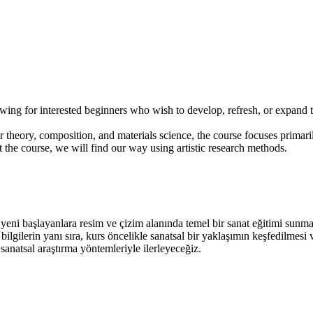
awing for interested beginners who wish to develop, refresh, or expand th
 theory, composition, and materials science, the course focuses primaril
 the course, we will find our way using artistic research methods.
 yeni başlayanlara resim ve çizim alanında temel bir sanat eğitimi sunma
gilerin yanı sıra, kurs öncelikle sanatsal bir yaklaşımın keşfedilmesi ve 
natsal araştırma yöntemleriyle ilerleyeceğiz.