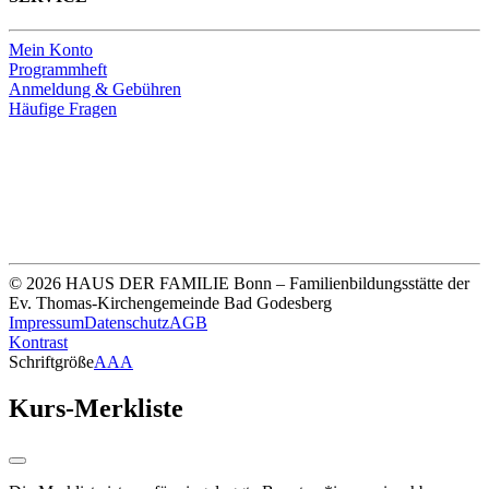
Mein Konto
Programmheft
Anmeldung & Gebühren
Häufige Fragen
Unsere Bankverbindung
Thomas-Kirchengemeinde HDF
Sparkasse Köln Bonn
IBAN DE33 3705 0198 0020 0041 31
© 2026 HAUS DER FAMILIE Bonn – Familienbildungsstätte der
Ev. Thomas-Kirchengemeinde Bad Godesberg
Impressum
Datenschutz
AGB
Kontrast
Schriftgröße
A
A
A
Kurs-Merkliste