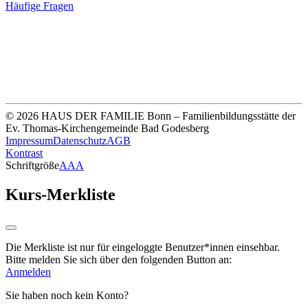
Häufige Fragen
Unsere Bankverbindung
Thomas-Kirchengemeinde HDF
Sparkasse Köln Bonn
IBAN DE33 3705 0198 0020 0041 31
© 2026 HAUS DER FAMILIE Bonn – Familienbildungsstätte der
Ev. Thomas-Kirchengemeinde Bad Godesberg
Impressum
Datenschutz
AGB
Kontrast
Schriftgröße
A
A
A
Kurs-Merkliste
Die Merkliste ist nur für eingeloggte Benutzer*innen einsehbar.
Bitte melden Sie sich über den folgenden Button an:
Anmelden
Sie haben noch kein Konto?