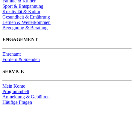
Familie & Kinder
Sport & Entspannung
Kreativität & Kultur
Gesundheit & Ernährung
Lernen & Weiterkommen
Begegnung & Beratung
ENGAGEMENT
Ehrenamt
Fördern & Spenden
SERVICE
Mein Konto
Programmheft
Anmeldung & Gebühren
Häufige Fragen
Unsere Bankverbindung
Thomas-Kirchengemeinde HDF
Sparkasse Köln Bonn