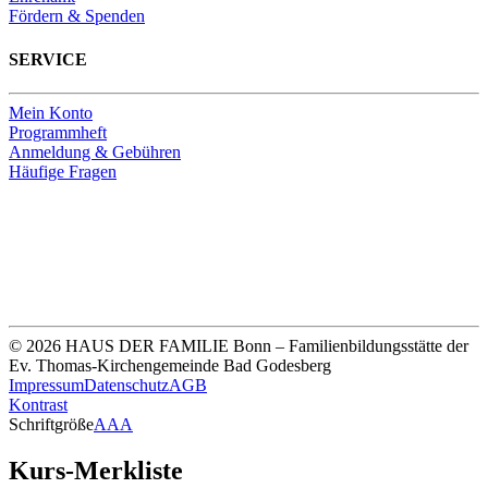
Fördern & Spenden
SERVICE
Mein Konto
Programmheft
Anmeldung & Gebühren
Häufige Fragen
Unsere Bankverbindung
Thomas-Kirchengemeinde HDF
Sparkasse Köln Bonn
IBAN DE33 3705 0198 0020 0041 31
© 2026 HAUS DER FAMILIE Bonn – Familienbildungsstätte der
Ev. Thomas-Kirchengemeinde Bad Godesberg
Impressum
Datenschutz
AGB
Kontrast
Schriftgröße
A
A
A
Kurs-Merkliste