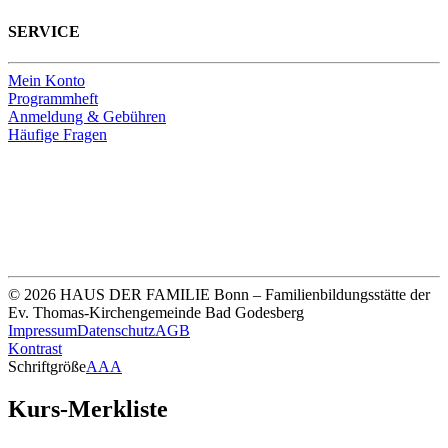
SERVICE
Mein Konto
Programmheft
Anmeldung & Gebühren
Häufige Fragen
Unsere Bankverbindung
Thomas-Kirchengemeinde HDF
Sparkasse Köln Bonn
IBAN DE33 3705 0198 0020 0041 31
© 2026 HAUS DER FAMILIE Bonn – Familienbildungsstätte der
Ev. Thomas-Kirchengemeinde Bad Godesberg
Impressum
Datenschutz
AGB
Kontrast
Schriftgröße
A
A
A
Kurs-Merkliste