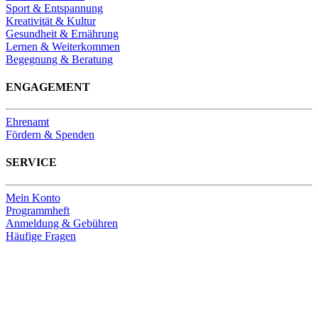
Sport & Entspannung
Kreativität & Kultur
Gesundheit & Ernährung
Lernen & Weiterkommen
Begegnung & Beratung
ENGAGEMENT
Ehrenamt
Fördern & Spenden
SERVICE
Mein Konto
Programmheft
Anmeldung & Gebühren
Häufige Fragen
Unsere Bankverbindung
Thomas-Kirchengemeinde HDF
Sparkasse Köln Bonn
IBAN DE33 3705 0198 0020 0041 31