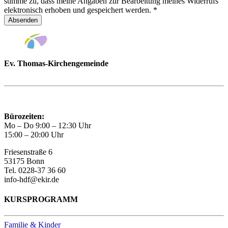
stimme zu, dass meine Angaben zur Bearbeitung meines Widerrufs
elektronisch erhoben und gespeichert werden.
*
Absenden
Ev. Thomas-Kirchengemeinde
Bad Godesberg
Trägerin des HAUS DER FAMILIE Bonn
Bürozeiten:
Mo – Do 9:00 – 12:30 Uhr
15:00 – 20:00 Uhr
Friesenstraße 6
53175 Bonn
Tel. 0228-37 36 60
info-hdf@ekir.de
KURSPROGRAMM
Familie & Kinder