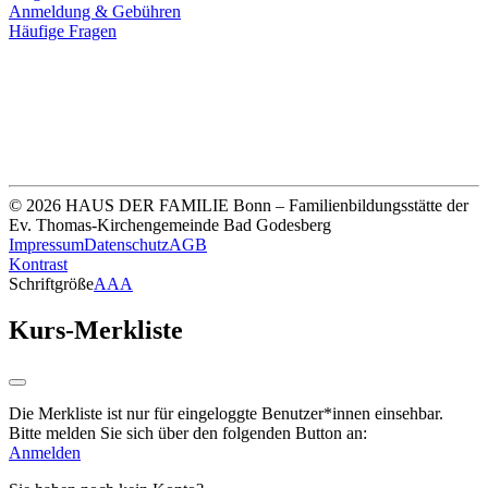
Anmeldung & Gebühren
Häufige Fragen
Unsere Bankverbindung
Thomas-Kirchengemeinde HDF
Sparkasse Köln Bonn
IBAN DE33 3705 0198 0020 0041 31
© 2026 HAUS DER FAMILIE Bonn – Familienbildungsstätte der
Ev. Thomas-Kirchengemeinde Bad Godesberg
Impressum
Datenschutz
AGB
Kontrast
Schriftgröße
A
A
A
Kurs-Merkliste
Die Merkliste ist nur für eingeloggte Benutzer*innen einsehbar.
Bitte melden Sie sich über den folgenden Button an:
Anmelden