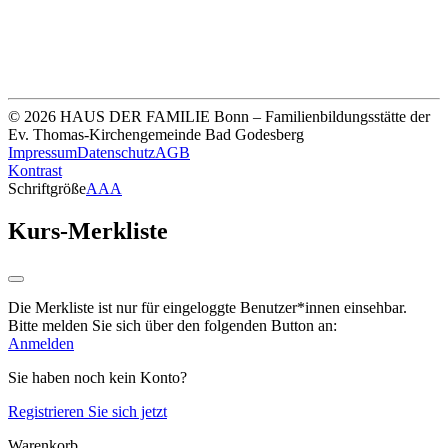
Thomas-Kirchengemeinde HDF
Sparkasse Köln Bonn
IBAN DE33 3705 0198 0020 0041 31
© 2026 HAUS DER FAMILIE Bonn – Familienbildungsstätte der
Ev. Thomas-Kirchengemeinde Bad Godesberg
Impressum
Datenschutz
AGB
Kontrast
Schriftgröße
A
A
A
Kurs-Merkliste
Die Merkliste ist nur für eingeloggte Benutzer*innen einsehbar.
Bitte melden Sie sich über den folgenden Button an:
Anmelden
Sie haben noch kein Konto?
Registrieren Sie sich jetzt
Warenkorb