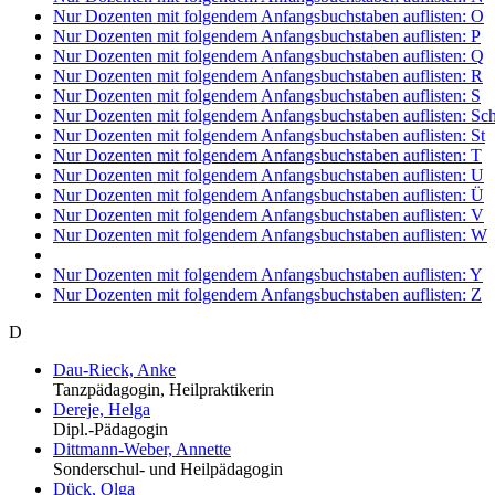
Nur Dozenten mit folgendem Anfangsbuchstaben auflisten:
O
Nur Dozenten mit folgendem Anfangsbuchstaben auflisten:
P
Nur Dozenten mit folgendem Anfangsbuchstaben auflisten:
Q
Nur Dozenten mit folgendem Anfangsbuchstaben auflisten:
R
Nur Dozenten mit folgendem Anfangsbuchstaben auflisten:
S
Nur Dozenten mit folgendem Anfangsbuchstaben auflisten:
Sc
Nur Dozenten mit folgendem Anfangsbuchstaben auflisten:
St
Nur Dozenten mit folgendem Anfangsbuchstaben auflisten:
T
Nur Dozenten mit folgendem Anfangsbuchstaben auflisten:
U
Nur Dozenten mit folgendem Anfangsbuchstaben auflisten:
Ü
Nur Dozenten mit folgendem Anfangsbuchstaben auflisten:
V
Nur Dozenten mit folgendem Anfangsbuchstaben auflisten:
W
Nur Dozenten mit folgendem Anfangsbuchstaben auflisten:
Y
Nur Dozenten mit folgendem Anfangsbuchstaben auflisten:
Z
D
Dau-Rieck, Anke
Tanzpädagogin, Heilpraktikerin
Dereje, Helga
Dipl.-Pädagogin
Dittmann-Weber, Annette
Sonderschul- und Heilpädagogin
Dück, Olga