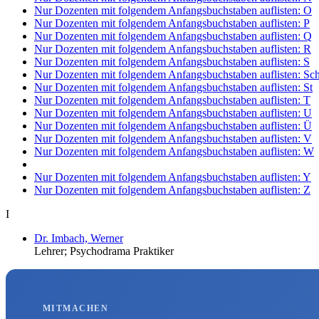
Nur Dozenten mit folgendem Anfangsbuchstaben auflisten:
O
Nur Dozenten mit folgendem Anfangsbuchstaben auflisten:
P
Nur Dozenten mit folgendem Anfangsbuchstaben auflisten:
Q
Nur Dozenten mit folgendem Anfangsbuchstaben auflisten:
R
Nur Dozenten mit folgendem Anfangsbuchstaben auflisten:
S
Nur Dozenten mit folgendem Anfangsbuchstaben auflisten:
Sc
Nur Dozenten mit folgendem Anfangsbuchstaben auflisten:
St
Nur Dozenten mit folgendem Anfangsbuchstaben auflisten:
T
Nur Dozenten mit folgendem Anfangsbuchstaben auflisten:
U
Nur Dozenten mit folgendem Anfangsbuchstaben auflisten:
Ü
Nur Dozenten mit folgendem Anfangsbuchstaben auflisten:
V
Nur Dozenten mit folgendem Anfangsbuchstaben auflisten:
W
Nur Dozenten mit folgendem Anfangsbuchstaben auflisten:
Y
Nur Dozenten mit folgendem Anfangsbuchstaben auflisten:
Z
I
Dr. Imbach, Werner
Lehrer; Psychodrama Praktiker
MITMACHEN