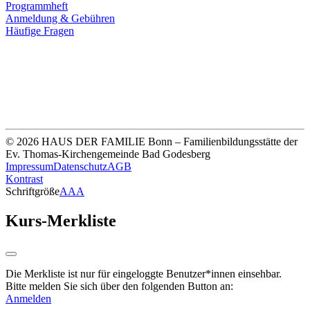
Programmheft
Anmeldung & Gebühren
Häufige Fragen
Unsere Bankverbindung
Thomas-Kirchengemeinde HDF
Sparkasse Köln Bonn
IBAN DE33 3705 0198 0020 0041 31
© 2026 HAUS DER FAMILIE Bonn – Familienbildungsstätte der
Ev. Thomas-Kirchengemeinde Bad Godesberg
Impressum
Datenschutz
AGB
Kontrast
Schriftgröße
A
A
A
Kurs-Merkliste
Die Merkliste ist nur für eingeloggte Benutzer*innen einsehbar.
Bitte melden Sie sich über den folgenden Button an:
Anmelden