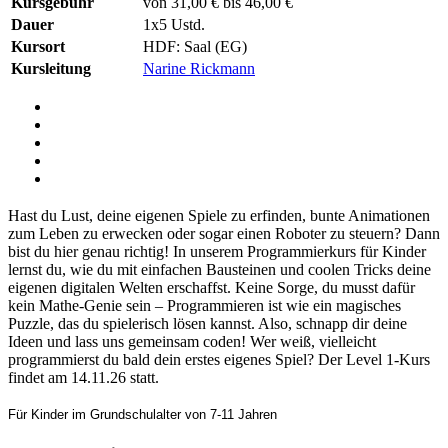
Kursgebühr
von 31,00 € bis 46,00 €
Dauer
1x5 Ustd.
Kursort
HDF: Saal (EG)
Kursleitung
Narine Rickmann
Hast du Lust, deine eigenen Spiele zu erfinden, bunte Animationen
zum Leben zu erwecken oder sogar einen Roboter zu steuern? Dann
bist du hier genau richtig! In unserem Programmierkurs für Kinder
lernst du, wie du mit einfachen Bausteinen und coolen Tricks deine
eigenen digitalen Welten erschaffst. Keine Sorge, du musst dafür
kein Mathe-Genie sein – Programmieren ist wie ein magisches
Puzzle, das du spielerisch lösen kannst. Also, schnapp dir deine
Ideen und lass uns gemeinsam coden! Wer weiß, vielleicht
programmierst du bald dein erstes eigenes Spiel? Der Level 1-Kurs
findet am 14.11.26 statt.
Für Kinder im Grundschulalter von 7-11 Jahren