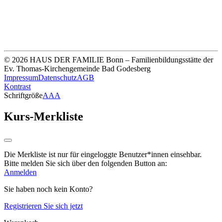
Unsere Bankverbindung
Thomas-Kirchengemeinde HDF
Sparkasse Köln Bonn
IBAN DE33 3705 0198 0020 0041 31
© 2026 HAUS DER FAMILIE Bonn – Familienbildungsstätte der
Ev. Thomas-Kirchengemeinde Bad Godesberg
Impressum
Datenschutz
AGB
Kontrast
Schriftgröße
A
A
A
Kurs-Merkliste
Die Merkliste ist nur für eingeloggte Benutzer*innen einsehbar.
Bitte melden Sie sich über den folgenden Button an:
Anmelden
Sie haben noch kein Konto?
Registrieren Sie sich jetzt